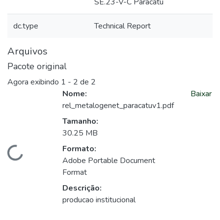
SE.23-V-C Paracatu
dc.type
Technical Report
Arquivos
Pacote original
Agora exibindo
1 - 2 de 2
Nome:
Baixar
rel_metalogenet_paracatuv1.pdf
Tamanho:
30.25 MB
Formato:
Carregando...
Adobe Portable Document
Format
Descrição:
producao institucional