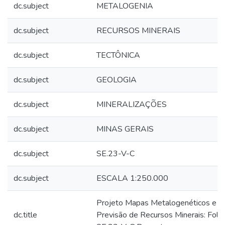
dc.subject
METALOGENIA
dc.subject
RECURSOS MINERAIS
dc.subject
TECTÔNICA
dc.subject
GEOLOGIA
dc.subject
MINERALIZAÇÕES
dc.subject
MINAS GERAIS
dc.subject
SE.23-V-C
dc.subject
ESCALA 1:250.000
Projeto Mapas Metalogenéticos e d
dc.title
Previsão de Recursos Minerais: Folh