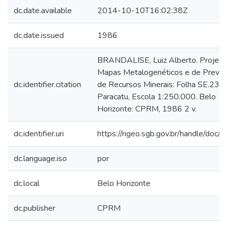
dc.date.available
2014-10-10T16:02:38Z
dc.date.issued
1986
BRANDALISE, Luiz Alberto. Projeto
Mapas Metalogenéticos e de Previs
dc.identifier.citation
de Recursos Minerais: Folha SE.23-
Paracatu, Escola 1:250.000. Belo
Horizonte: CPRM, 1986 2 v.
dc.identifier.uri
https://rigeo.sgb.gov.br/handle/doc/
dc.language.iso
por
dc.local
Belo Horizonte
dc.publisher
CPRM