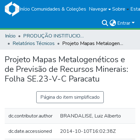
Início
Comunidades & Coleções
Navegar
Sobre
Esta
Entrar
Início
PRODUÇÃO INSTITUCIONAL
Relatórios Técnicos
Projeto Mapas Metalogenéticos e de Previsão de Recursos Minerais: Folha SE.23-V-C Paracatu
Projeto Mapas Metalogenéticos e
de Previsão de Recursos Minerais:
Folha SE.23-V-C Paracatu
Página do item simplificado
dc.contributor.author
BRANDALISE, Luiz Alberto
dc.date.accessioned
2014-10-10T16:02:38Z