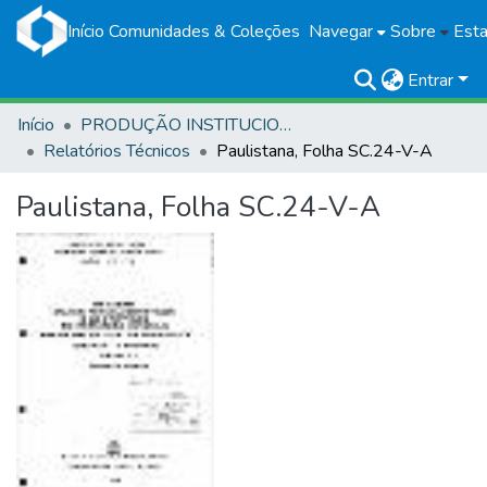
Início
Comunidades & Coleções
Navegar
Sobre
Esta
Entrar
Início
PRODUÇÃO INSTITUCIONAL
Relatórios Técnicos
Paulistana, Folha SC.24-V-A
Paulistana, Folha SC.24-V-A