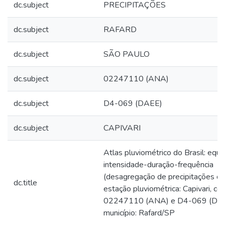
dc.subject
PRECIPITAÇÕES
dc.subject
RAFARD
dc.subject
SÃO PAULO
dc.subject
02247110 (ANA)
dc.subject
D4-069 (DAEE)
dc.subject
CAPIVARI
Atlas pluviométrico do Brasil: equ
intensidade-duração-frequência
(desagregação de precipitações diá
dc.title
estação pluviométrica: Capivari, có
02247110 (ANA) e D4-069 (DAE
município: Rafard/SP