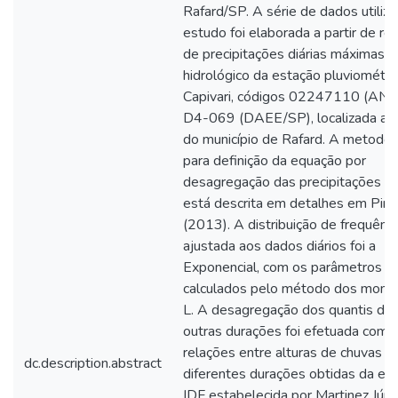
Rafard/SP. A série de dados utiliz
estudo foi elaborada a partir de re
de precipitações diárias máximas p
hidrológico da estação pluviométri
Capivari, códigos 02247110 (ANA
D4-069 (DAEE/SP), localizada a s
do município de Rafard. A metodol
para definição da equação por
desagregação das precipitações di
está descrita em detalhes em Pint
(2013). A distribuição de frequênci
ajustada aos dados diários foi a
Exponencial, com os parâmetros
calculados pelo método dos mom
L. A desagregação dos quantis diá
outras durações foi efetuada com 
relações entre alturas de chuvas d
dc.description.abstract
diferentes durações obtidas da eq
IDF estabelecida por Martinez Júni