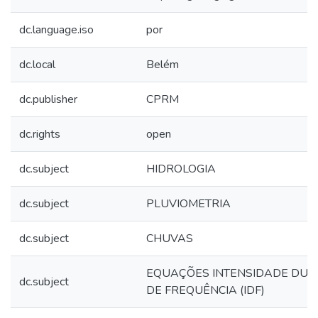
dc.language.iso
por
dc.local
Belém
dc.publisher
CPRM
dc.rights
open
dc.subject
HIDROLOGIA
dc.subject
PLUVIOMETRIA
dc.subject
CHUVAS
EQUAÇÕES INTENSIDADE DU
dc.subject
DE FREQUÊNCIA (IDF)