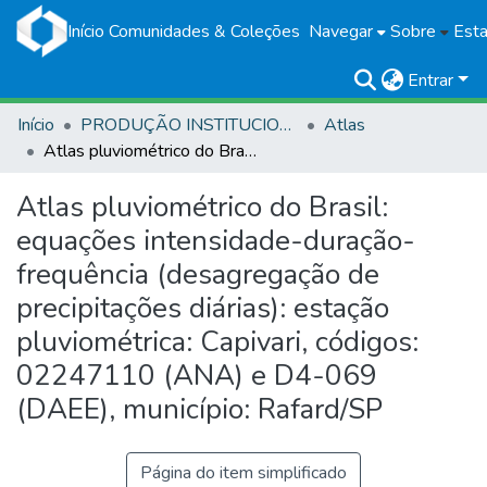
Início
Comunidades & Coleções
Navegar
Sobre
Esta
Entrar
Início
PRODUÇÃO INSTITUCIONAL
Atlas
Atlas pluviométrico do Brasil: equações intensidade-duração-frequência (desagregação de precipitações diárias): estação pluviométrica: Capivari, códigos: 02247110 (ANA) e D4-069 (DAEE), município: Rafard/SP
Atlas pluviométrico do Brasil:
equações intensidade-duração-
frequência (desagregação de
precipitações diárias): estação
pluviométrica: Capivari, códigos:
02247110 (ANA) e D4-069
(DAEE), município: Rafard/SP
Página do item simplificado