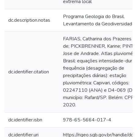
extrema local
Programa Geologia do Brasil.
dc.description.notas
Levantamento da Geodiversidade.
FARIAS, Catharina dos Prazeres 
de; PICKBRENNER, Karine; PINTO,
Jose de Andrade. Atlas pluviométr
Brasil: equações intensidade-dura
frequência (desagregação de
dc.identifier.citation
precipitações diárias): estação
pluviométrica: Capivari, códigos:
02247110 (ANA) e D4-069 (DAE
município: Rafard/SP. Belém: CPR
2020.
dc.identifier.isbn
978-65-5664-017-4
dc.identifier.uri
https://rigeo.sgb.gov.br/handle/d