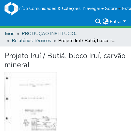
Início
Comunidades & Coleções
Navegar
Sobre
Esta
Entrar
Início
PRODUÇÃO INSTITUCIONAL
Relatórios Técnicos
Projeto Iruí / Butiá, bloco Iruí, carvão mineral
Projeto Iruí / Butiá, bloco Iruí, carvão
mineral