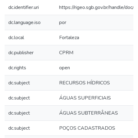
dc.identifier.uri
https://rigeo.sgb.gov.br/handle/doc
dc.language.iso
por
dc.local
Fortaleza
dc.publisher
CPRM
dc.rights
open
dc.subject
RECURSOS HÍDRICOS
dc.subject
ÁGUAS SUPERFICIAIS
dc.subject
ÁGUAS SUBTERRÂNEAS
dc.subject
POÇOS CADASTRADOS