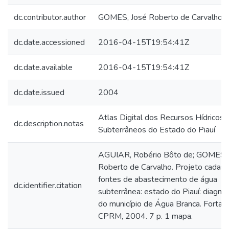
dc.contributor.author
GOMES, José Roberto de Carvalho
dc.date.accessioned
2016-04-15T19:54:41Z
dc.date.available
2016-04-15T19:54:41Z
dc.date.issued
2004
Atlas Digital dos Recursos Hídricos
dc.description.notas
Subterrâneos do Estado do Piauí
AGUIAR, Robério Bôto de; GOMES, 
Roberto de Carvalho. Projeto cadast
fontes de abastecimento de água
dc.identifier.citation
subterrânea: estado do Piauí: diagnó
do município de Água Branca. Fortale
CPRM, 2004. 7 p. 1 mapa.