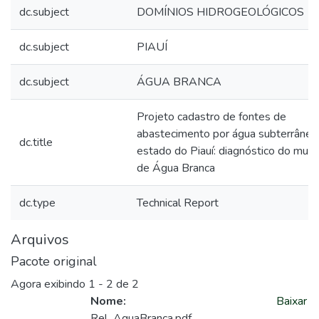
dc.subject
DOMÍNIOS HIDROGEOLÓGICOS
dc.subject
PIAUÍ
dc.subject
ÁGUA BRANCA
Projeto cadastro de fontes de
abastecimento por água subterrânea
dc.title
estado do Piauí: diagnóstico do munic
de Água Branca
dc.type
Technical Report
Arquivos
Pacote original
Agora exibindo
1 - 2 de 2
Nome:
Baixar
Rel_AguaBranca.pdf