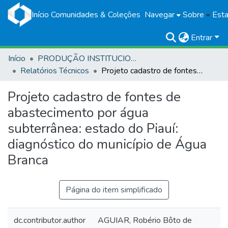
Início
Comunidades & Coleções
Navegar
Sobre
Esta
Entrar
Início
PRODUÇÃO INSTITUCIONAL
Relatórios Técnicos
Projeto cadastro de fontes de abastecimento por água subterrânea: estado do Piauí: diagnóstico do município de Água Branca
Projeto cadastro de fontes de
abastecimento por água
subterrânea: estado do Piauí:
diagnóstico do município de Água
Branca
Página do item simplificado
dc.contributor.author
AGUIAR, Robério Bôto de