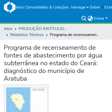
Início
Comunidades & Coleções
Navegar
Sobre
Esta
Entrar
Início
PRODUÇÃO INSTITUCIONAL
Relatórios Técnicos
Programa de recenseamento de fontes de abastecimento por água subterrânea no estado do Ceará: diagnóstico do município de Aratuba
Programa de recenseamento de
fontes de abastecimento por água
subterrânea no estado do Ceará:
diagnóstico do município de
Aratuba