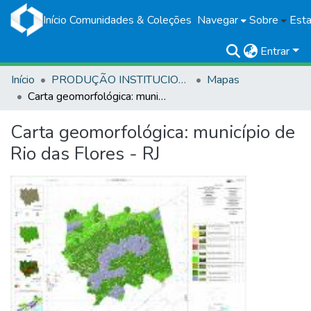
Início
Comunidades & Coleções
Navegar
Sobre
Esta
Entrar
Início
PRODUÇÃO INSTITUCIONAL
Mapas
Carta geomorfológica: município de Rio das Flores - RJ
Carta geomorfológica: município de
Rio das Flores - RJ