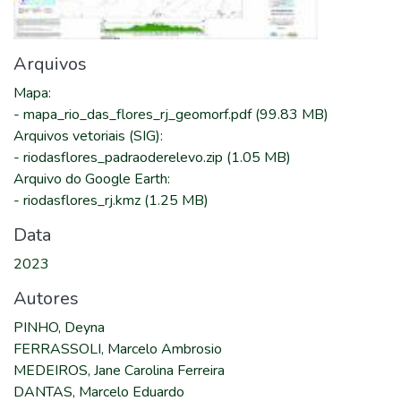
Arquivos
Mapa
:
-
mapa_rio_das_flores_rj_geomorf.pdf
(99.83 MB)
Arquivos vetoriais (SIG)
:
-
riodasflores_padraoderelevo.zip
(1.05 MB)
Arquivo do Google Earth
:
-
riodasflores_rj.kmz
(1.25 MB)
Data
2023
Autores
PINHO, Deyna
FERRASSOLI, Marcelo Ambrosio
MEDEIROS, Jane Carolina Ferreira
DANTAS, Marcelo Eduardo