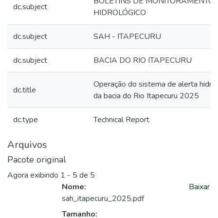
BOLETINS DE MONITORAMENTO
dc.subject
HIDROLÓGICO
dc.subject
SAH - ITAPECURU
dc.subject
BACIA DO RIO ITAPECURU
Operação do sistema de alerta hidro
dc.title
da bacia do Rio Itapecuru 2025
dc.type
Technical Report
Arquivos
Pacote original
Agora exibindo
1 - 5 de 5
Nome:
Baixar
sah_itapecuru_2025.pdf
Tamanho: