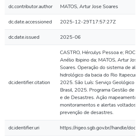
dc.contributor.author
MATOS, Artur Jose Soares
dc.date.accessioned
2025-12-29T17:57:27Z
dc.date.issued
2025-06
CASTRO, Hérculys Pessoa e; ROCH
Anélio Ibipino da; MATOS, Artur Jose
Soares. Operação do sistema de aler
hidrológico da bacia do Rio Itapecuru
dc.identifier.citation
2025. São Luís: Serviço Geológico d
Brasil, 2025. Programa Gestão de R
e de Desastres. Ação mapeamentos
monitoramentos e alertas voltados à
prevenção de desastres.
dc.identifier.uri
https://rigeo.sgb.gov.br//handle/doc