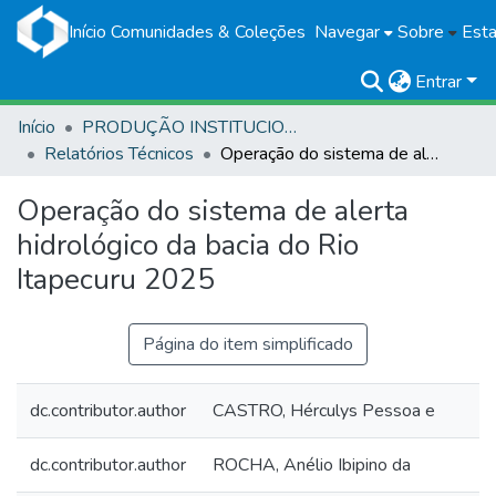
Início
Comunidades & Coleções
Navegar
Sobre
Esta
Entrar
Início
PRODUÇÃO INSTITUCIONAL
Relatórios Técnicos
Operação do sistema de alerta hidrológico da bacia do Rio Itapecuru 2025
Operação do sistema de alerta
hidrológico da bacia do Rio
Itapecuru 2025
Página do item simplificado
dc.contributor.author
CASTRO, Hérculys Pessoa e
dc.contributor.author
ROCHA, Anélio Ibipino da