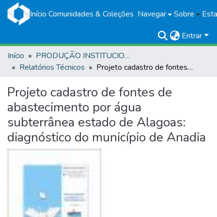
Início
Comunidades & Coleções
Navegar
Sobre
Esta
Entrar
Início
PRODUÇÃO INSTITUCIONAL
Relatórios Técnicos
Projeto cadastro de fontes de abastecimento por água subterrânea estado de Alagoas: diagnóstico do município de Anadia
Projeto cadastro de fontes de
abastecimento por água
subterrânea estado de Alagoas:
diagnóstico do município de Anadia