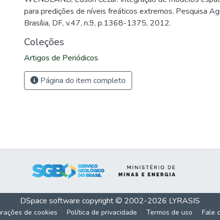
para predições de níveis freáticos extremos. Pesquisa Agr
Brasília, DF, v.47, n.9, p.1368-1375, 2012.
Coleções
Artigos de Periódicos
Página do item completo
DSpace software
copyright © 2002-2026
LYRASIS
urações de cookies
Política de privacidade
Termos de uso
Fale 