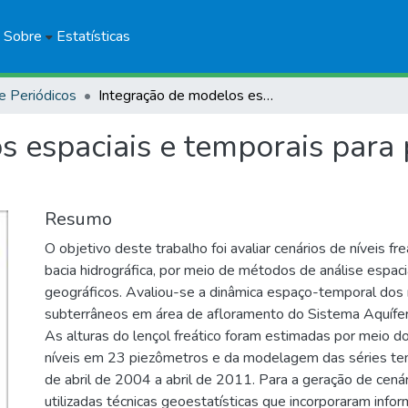
Sobre
Estatísticas
e Periódicos
Integração de modelos espaciais e temporais para predições de níveis freáticos extremos
 espaciais e temporais para 
Resumo
O objetivo deste trabalho foi avaliar cenários de níveis f
bacia hidrográfica, por meio de métodos de análise espac
geográficos. Avaliou-se a dinâmica espaço-temporal dos r
subterrâneos em área de afloramento do Sistema Aquífer
As alturas do lençol freático foram estimadas por meio 
níveis em 23 piezômetros e da modelagem das séries tem
de abril de 2004 a abril de 2011. Para a geração de cenár
utilizadas técnicas geoestatísticas que incorporaram info