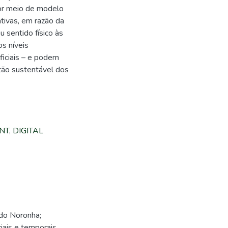
por meio de modelo
tivas, em razão da
u sentido físico às
s níveis
iciais – e podem
stão sustentável dos
NT
,
DIGITAL
do Noronha;
ais e temporais