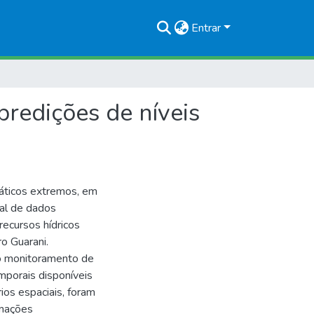
Entrar
predições de níveis
reáticos extremos, em
ial de dados
ecursos hídricos
o Guarani.
do monitoramento de
porais disponíveis
ios espaciais, foram
rmações