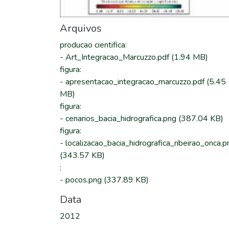
Arquivos
producao cientifica
:
-
Art_Integracao_Marcuzzo.pdf
(1.94 MB)
figura
:
-
apresentacao_integracao_marcuzzo.pdf
(5.45
MB)
figura
:
-
cenarios_bacia_hidrografica.png
(387.04 KB)
figura
:
-
localizacao_bacia_hidrografica_ribeirao_onca.p
(343.57 KB)
:
-
pocos.png
(337.89 KB)
Data
2012