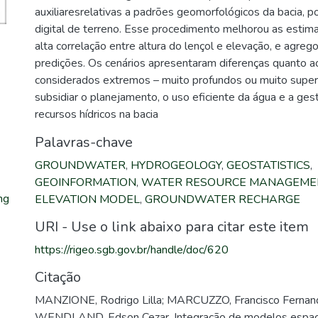
auxiliaresrelativas a padrões geomorfológicos da bacia, 
digital de terreno. Esse procedimento melhorou as estima
alta correlação entre altura do lençol e elevação, e agrego
predições. Os cenários apresentaram diferenças quanto ao
considerados extremos – muito profundos ou muito superf
subsidiar o planejamento, o uso eficiente da água e a ge
recursos hídricos na bacia
Palavras-chave
GROUNDWATER
,
HYDROGEOLOGY
,
GEOSTATISTICS
,
GEOINFORMATION
,
WATER RESOURCE MANAGEME
ng
ELEVATION MODEL
,
GROUNDWATER RECHARGE
URI - Use o link abaixo para citar este item
https://rigeo.sgb.gov.br/handle/doc/620
Citação
MANZIONE, Rodrigo Lilla; MARCUZZO, Francisco Fernan
WENDLAND, Edson Cezar. Integração de modelos espaci