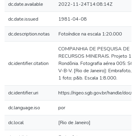
dc.date.available
2022-11-24T14:08:14Z
dc.date.issued
1981-04-08
dc.description.notas
Fotoíndice na escala 1:20.000
COMPANHIA DE PESQUISA DE
RECURSOS MINERAIS. Projeto 1,
dc.identifier.citation
Rondônia. Fotografia aérea 005: SC
V-B-V. [Rio de Janeiro]: Embrafoto, 
1 foto; p&b. Escala 1:8.000.
dc.identifier.uri
https://rigeo.sgb.gov.br/handle/doc
dc.language.iso
por
dc.local
[Rio de Janeiro]