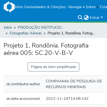
Início
Comunidades & Coleções
Navegar
Sobre
Esta
Entrar
Início
PRODUÇÃO INSTITUCIONAL
Fotografias Aéreas
Projeto 1, Rondônia. Fotografia aérea 005: SC.20-V-B-V
Projeto 1, Rondônia. Fotografia
aérea 005: SC.20-V-B-V
Página do item simplificado
COMPANHIA DE PESQUISA DE
dc.contributor.author
RECURSOS MINERAIS
dc.date.accessioned
2022-11-24T14:08:14Z