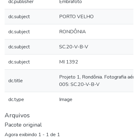
dc.publisher
Embrafoto
dc.subject
PORTO VELHO
dc.subject
RONDÔNIA
dc.subject
SC.20-V-B-V
dc.subject
MI 1392
Projeto 1, Rondônia. Fotografia aére
dc.title
005: SC.20-V-B-V
dc.type
Image
Arquivos
Pacote original
Agora exibindo
1 - 1 de 1