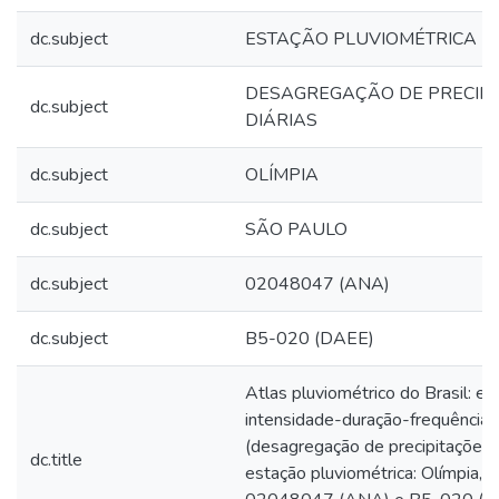
dc.subject
ESTAÇÃO PLUVIOMÉTRICA
DESAGREGAÇÃO DE PRECIP
dc.subject
DIÁRIAS
dc.subject
OLÍMPIA
dc.subject
SÃO PAULO
dc.subject
02048047 (ANA)
dc.subject
B5-020 (DAEE)
Atlas pluviométrico do Brasil: e
intensidade-duração-frequência
(desagregação de precipitações d
dc.title
estação pluviométrica: Olímpia, c