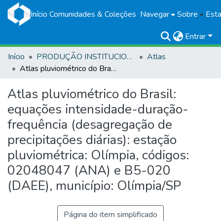
Início
Comunidades & Coleções
Navegar
Sobre
Esta
Entrar
Início
PRODUÇÃO INSTITUCIONAL
Atlas
Atlas pluviométrico do Brasil: equações intensidade-duração-frequência (desagregação de precipitações diárias): estação pluviométrica: Olímpia, códigos: 02048047 (ANA) e B5-020 (DAEE), município: Olímpia/SP
Atlas pluviométrico do Brasil:
equações intensidade-duração-
frequência (desagregação de
precipitações diárias): estação
pluviométrica: Olímpia, códigos:
02048047 (ANA) e B5-020
(DAEE), município: Olímpia/SP
Página do item simplificado