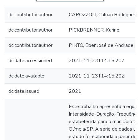
dc.contributor.author
CAPOZZOLI, Caluan Rodrigues
dc.contributor.author
PICKBRENNER, Karine
dc.contributor.author
PINTO, Eber José de Andrade
dc.date.accessioned
2021-11-23T14:15:20Z
dc.date.available
2021-11-23T14:15:20Z
dc.date.issued
2021
Este trabalho apresenta a equaç
Intensidade-Duração-Frequência
estabelecida para o município de
Olímpia/SP. A série de dados uti
estudo foi elaborada a partir de 