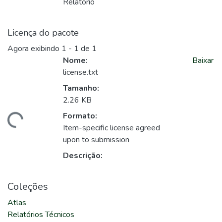
Relatório
Licença do pacote
Agora exibindo
1 - 1 de 1
Nome:
Baixar
license.txt
Tamanho:
2.26 KB
Formato:
ando...
Item-specific license agreed
upon to submission
Descrição:
Coleções
Atlas
Relatórios Técnicos