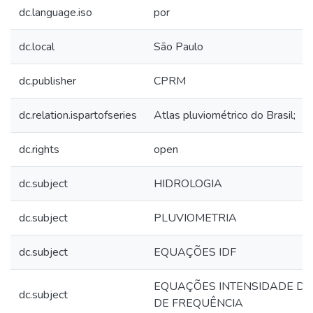
dc.language.iso
por
dc.local
São Paulo
dc.publisher
CPRM
dc.relation.ispartofseries
Atlas pluviométrico do Brasil;
dc.rights
open
dc.subject
HIDROLOGIA
dc.subject
PLUVIOMETRIA
dc.subject
EQUAÇÕES IDF
EQUAÇÕES INTENSIDADE D
dc.subject
DE FREQUÊNCIA