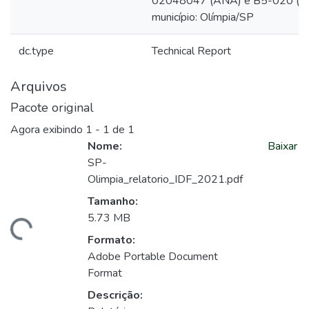
02048047 (ANA) e B5-020 (D
município: Olímpia/SP
dc.type
Technical Report
Arquivos
Pacote original
Agora exibindo
1 - 1 de 1
Nome:
Baixar
SP-
Olimpia_relatorio_IDF_2021.pdf
Tamanho:
5.73 MB
ando...
Formato:
Adobe Portable Document
Format
Descrição: