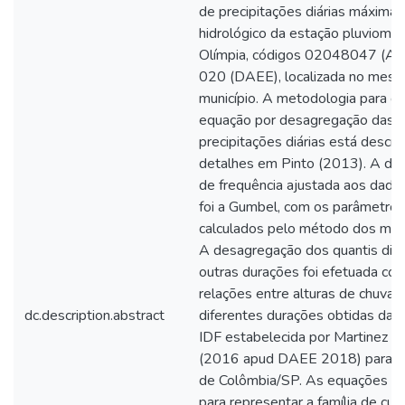
de precipitações diárias máximas
hidrológico da estação pluviomét
Olímpia, códigos 02048047 (A
020 (DAEE), localizada no mes
município. A metodologia para de
equação por desagregação das
precipitações diárias está descri
detalhes em Pinto (2013). A dist
de frequência ajustada aos dados
foi a Gumbel, com os parâmetros
calculados pelo método dos mo
A desagregação dos quantis diá
outras durações foi efetuada co
relações entre alturas de chuvas
dc.description.abstract
diferentes durações obtidas da 
IDF estabelecida por Martinez e 
(2016 apud DAEE 2018) para o 
de Colômbia/SP. As equações a
para representar a família de cur