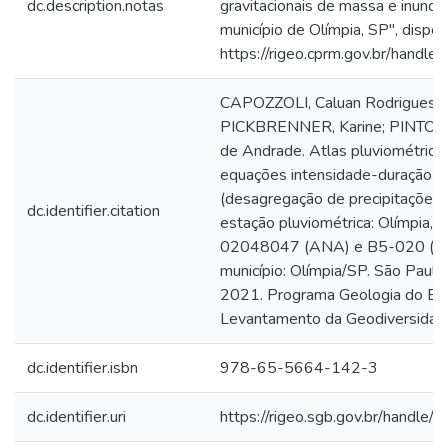
dc.description.notas
gravitacionais de massa e inunda
município de Olímpia, SP", dispon
https://rigeo.cprm.gov.br/handl
CAPOZZOLI, Caluan Rodrigues;
PICKBRENNER, Karine; PINTO, E
de Andrade. Atlas pluviométrico 
equações intensidade-duração-f
(desagregação de precipitações d
dc.identifier.citation
estação pluviométrica: Olímpia, c
02048047 (ANA) e B5-020 (D
município: Olímpia/SP. São Paul
2021. Programa Geologia do Bras
Levantamento da Geodiversidad
dc.identifier.isbn
978-65-5664-142-3
dc.identifier.uri
https://rigeo.sgb.gov.br/handle