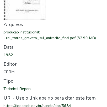
Arquivos
producao institucional
:
-
rel_torres_gravatai_sul_antracito_final.pdf
(32.99 MB)
Data
1982
Editor
CPRM
Tipo
Technical Report
URI - Use o link abaixo para citar este item
https://rigeo.sgb.gov.br/handle/doc/5684