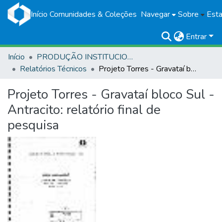
Início
Comunidades & Coleções
Navegar
Sobre
Esta
Entrar
Início
PRODUÇÃO INSTITUCIONAL
Relatórios Técnicos
Projeto Torres - Gravataí bloco Sul - Antracito: relatório final de pesquisa
Projeto Torres - Gravataí bloco Sul -
Antracito: relatório final de
pesquisa