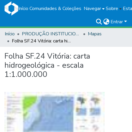
Início
Comunidades & Coleções
Navegar
Sobre
Esta
Entrar
Início
PRODUÇÃO INSTITUCIONAL
Mapas
Folha SF.24 Vitória: carta hidrogeológica - escala 1:1.000.000
Folha SF.24 Vitória: carta
hidrogeológica - escala
1:1.000.000