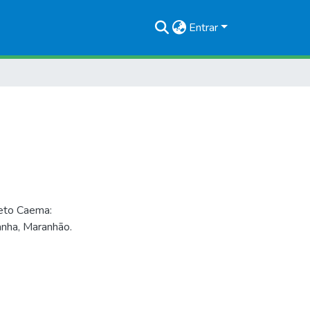
Entrar
eto Caema:
anha, Maranhão.