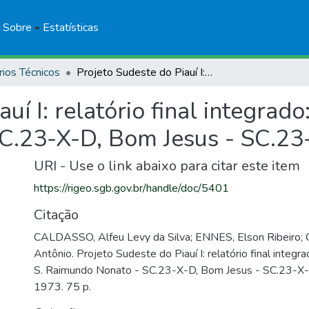
Sobre
Estatísticas
rios Técnicos
Projeto Sudeste do Piauí I: relatório final integrado: parte das folhas S. Raimundo Nonato - SC.23-X-D, Bom Jesus - SC.23-X-C
uí I: relatório final integrado
C.23-X-D, Bom Jesus - SC.23
URI - Use o link abaixo para citar este item
https://rigeo.sgb.gov.br/handle/doc/5401
Citação
CALDASSO, Alfeu Levy da Silva; ENNES, Elson Ribeiro; 
Antônio. Projeto Sudeste do Piauí I: relatório final integra
S. Raimundo Nonato - SC.23-X-D, Bom Jesus - SC.23-X-
1973. 75 p.