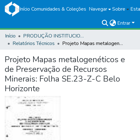
Início
Comunidades & Coleções
Navegar
Sobre
Esta
Entrar
Início
PRODUÇÃO INSTITUCIONAL
Relatórios Técnicos
Projeto Mapas metalogenéticos e de Preservação de Recursos Minerais: Folha SE.23-Z-C Belo Horizonte
Projeto Mapas metalogenéticos e
de Preservação de Recursos
Minerais: Folha SE.23-Z-C Belo
Horizonte