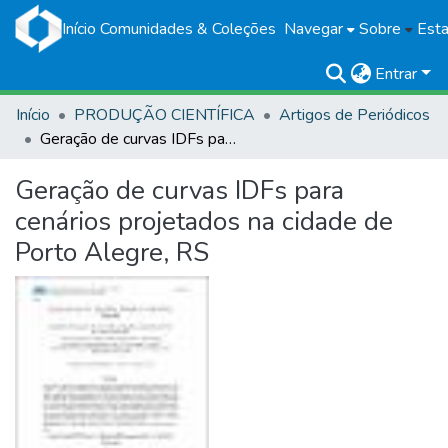
Início
Comunidades & Coleções
Navegar
Sobre
Esta
Entrar
Início
PRODUÇÃO CIENTÍFICA
Artigos de Periódicos
Geração de curvas IDFs para cenários projetados na cidade de Porto Alegre, RS
Geração de curvas IDFs para
cenários projetados na cidade de
Porto Alegre, RS