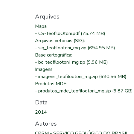
Arquivos
Mapa
:
-
CS-TeofiloOtoni.pdf
(75.74 MB)
Arquivos vetoriais (SIG)
:
-
sig_teofilootoni_mg.zip
(694.95 MB)
Base cartográfica
:
-
bc_teofilootoni_mg.zip
(9.96 MB)
Imagens
:
-
imagens_teofilootoni_mg.zip
(680.56 MB)
Produtos MDE
:
-
produtos_mde_teofilootoni_mg.zip
(9.87 GB)
Data
2014
Autores
CPRM - SERVIÇO GEOLÓGICO DO BRASIL