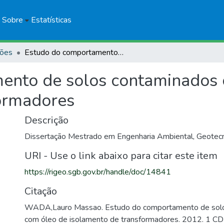
Sobre
Estatísticas
ções
Estudo do comportamento de solos contaminados com óleo de isolamento de transformadores
ento de solos contaminados 
formadores
Descrição
Dissertação Mestrado em Engenharia Ambiental, Geotec
URI - Use o link abaixo para citar este item
https://rigeo.sgb.gov.br/handle/doc/14841
Citação
WADA,Lauro Massao. Estudo do comportamento de sol
com óleo de isolamento de transformadores. 2012. 1 C