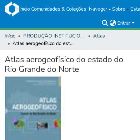
Início
Comunidades & Coleções
Navegar
Sobre
Esta
Entrar
Início
PRODUÇÃO INSTITUCIONAL
Atlas
Atlas aerogeofísico do estado do Rio Grande do Norte
Atlas aerogeofísico do estado do
Rio Grande do Norte