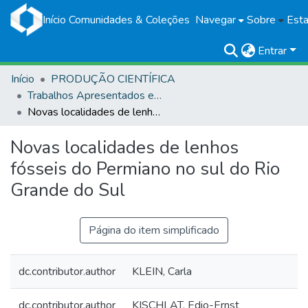
Início
Comunidades & Coleções
Navegar
Sobre
Esta
Entrar
Início
PRODUÇÃO CIENTÍFICA
Trabalhos Apresentados em Eventos
Novas localidades de lenhos fósseis do Permiano no sul do Rio Grande do Sul
Novas localidades de lenhos
fósseis do Permiano no sul do Rio
Grande do Sul
Página do item simplificado
dc.contributor.author
KLEIN, Carla
dc.contributor.author
KISCHLAT, Edio-Ernst