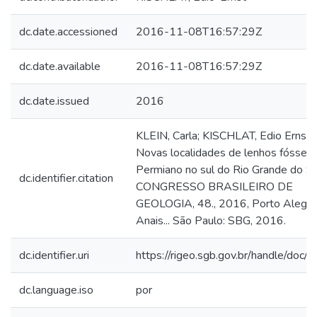
dc.date.accessioned
2016-11-08T16:57:29Z
dc.date.available
2016-11-08T16:57:29Z
dc.date.issued
2016
KLEIN, Carla; KISCHLAT, Edio Ernst.
Novas localidades de lenhos fósseis
Permiano no sul do Rio Grande do Sul
dc.identifier.citation
CONGRESSO BRASILEIRO DE
GEOLOGIA, 48., 2016, Porto Alegre
Anais... São Paulo: SBG, 2016.
dc.identifier.uri
https://rigeo.sgb.gov.br/handle/doc
dc.language.iso
por