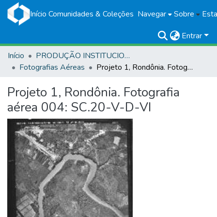
Início
Comunidades & Coleções
Navegar
Sobre
Esta
Entrar
Início
PRODUÇÃO INSTITUCIONAL
Fotografias Aéreas
Projeto 1, Rondônia. Fotografia aérea 004: SC.20-V-D-VI
Projeto 1, Rondônia. Fotografia
aérea 004: SC.20-V-D-VI