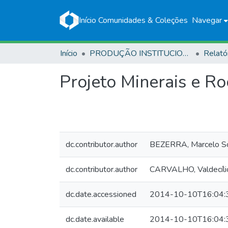
Início
Comunidades & Coleções
Navegar
Início
PRODUÇÃO INSTITUCIONAL
Relató
Projeto Minerais e R
dc.contributor.author
BEZERRA, Marcelo S
dc.contributor.author
CARVALHO, Valdecílio
dc.date.accessioned
2014-10-10T16:04:
dc.date.available
2014-10-10T16:04: