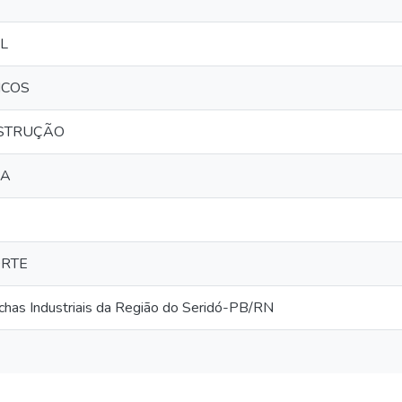
L
ICOS
NSTRUÇÃO
LA
ORTE
chas Industriais da Região do Seridó-PB/RN