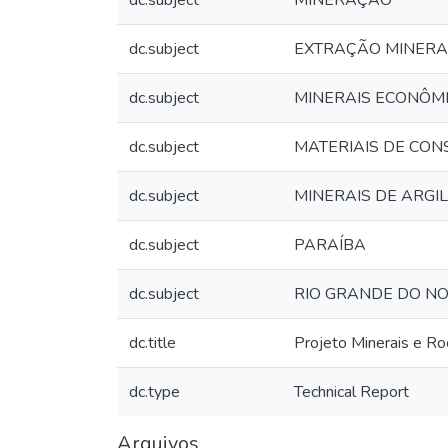
dc.subject
MINERAÇÃO
dc.subject
EXTRAÇÃO MINERA
dc.subject
MINERAIS ECONÔM
dc.subject
MATERIAIS DE CO
dc.subject
MINERAIS DE ARGI
dc.subject
PARAÍBA
dc.subject
RIO GRANDE DO N
dc.title
Projeto Minerais e Ro
dc.type
Technical Report
Arquivos