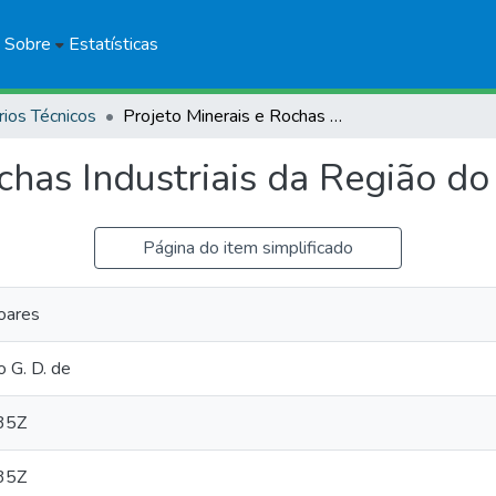
Sobre
Estatísticas
rios Técnicos
Projeto Minerais e Rochas Industriais da Região do Seridó-PB/RN
ochas Industriais da Região d
Página do item simplificado
oares
 G. D. de
35Z
35Z