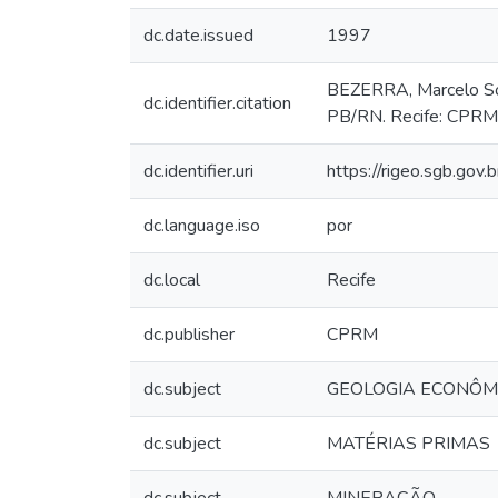
dc.date.issued
1997
BEZERRA, Marcelo Soar
dc.identifier.citation
PB/RN. Recife: CPRM
dc.identifier.uri
https://rigeo.sgb.gov
dc.language.iso
por
dc.local
Recife
dc.publisher
CPRM
dc.subject
GEOLOGIA ECONÔM
dc.subject
MATÉRIAS PRIMAS