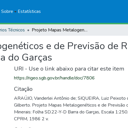
Sobre
Estatísticas
rios Técnicos
Projeto Mapas Metalogenéticos e de Previsão de Recursos Minerais: Folha SD.22-Y-D Barra do Garças
genéticos e de Previsão de R
a do Garças
URI - Use o link abaixo para citar este item
https://rigeo.sgb.gov.br/handle/doc/7806
Citação
ARAÚJO, Vanderlei Antônio de; SIQUEIRA, Luiz Peixoto
Gilberto. Projeto Mapas Metalogenéticos e de Previsão 
Minerais: Folha SD.22-Y-D Barra do Garças, Escala 1:250.
CPRM, 1986 2 v.