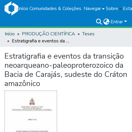
Início
Comunidades & Coleções
Navegar
Sobre
Esta
Entrar
Início
PRODUÇÃO CIENTÍFICA
Teses
Estratigrafia e eventos da transição neoarqueano-paleoproterozoico da Bacia de Carajás, sudeste do Cráton amazônico
Estratigrafia e eventos da transição
neoarqueano-paleoproterozoico da
Bacia de Carajás, sudeste do Cráton
amazônico