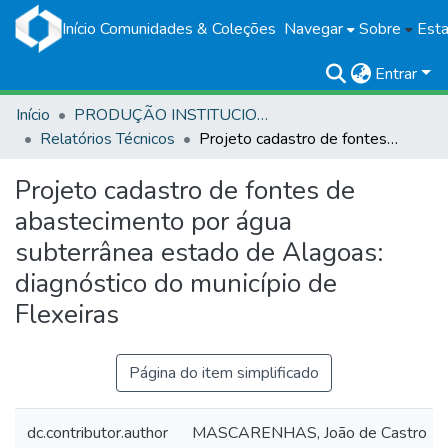
Início
Comunidades & Coleções
Navegar
Sobre
Esta
Entrar
Início
PRODUÇÃO INSTITUCIONAL
Relatórios Técnicos
Projeto cadastro de fontes de abastecimento por água subterrânea estado de Alagoas: diagnóstico do município de Flexeiras
Projeto cadastro de fontes de
abastecimento por água
subterrânea estado de Alagoas:
diagnóstico do município de
Flexeiras
Página do item simplificado
dc.contributor.author
MASCARENHAS, João de Castro