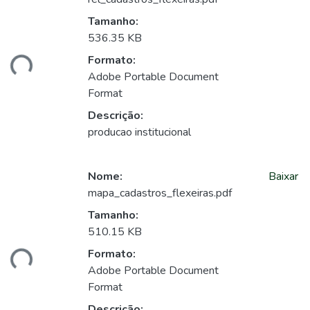
Tamanho:
536.35 KB
Formato:
ando...
Adobe Portable Document
Format
Descrição:
producao institucional
Nome:
Baixar
mapa_cadastros_flexeiras.pdf
Tamanho:
510.15 KB
Formato:
ando...
Adobe Portable Document
Format
Descrição: