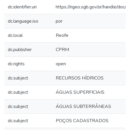
dc.identifier.uri
https://rigeo.sgb.gov.br/handle/doc
dc.language.iso
por
dc.local
Recife
dc.publisher
CPRM
dc.rights
open
dc.subject
RECURSOS HÍDRICOS
dc.subject
ÁGUAS SUPERFICIAIS
dc.subject
ÁGUAS SUBTERRÂNEAS
dc.subject
POÇOS CADASTRADOS