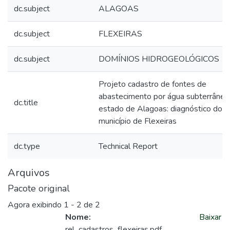
dc.subject
ALAGOAS
dc.subject
FLEXEIRAS
dc.subject
DOMÍNIOS HIDROGEOLÓGICOS
Projeto cadastro de fontes de
abastecimento por água subterrânea
dc.title
estado de Alagoas: diagnóstico do
município de Flexeiras
dc.type
Technical Report
Arquivos
Pacote original
Agora exibindo
1 - 2 de 2
Nome:
Baixar
rel_cadastros_flexeiras.pdf