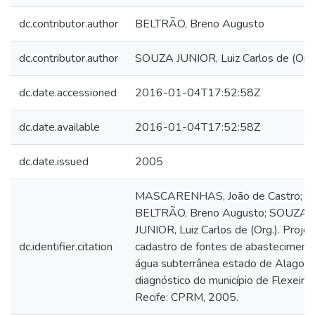
dc.contributor.author
BELTRÃO, Breno Augusto
dc.contributor.author
SOUZA JUNIOR, Luiz Carlos de (Org.
dc.date.accessioned
2016-01-04T17:52:58Z
dc.date.available
2016-01-04T17:52:58Z
dc.date.issued
2005
MASCARENHAS, João de Castro;
BELTRÃO, Breno Augusto; SOUZA
JUNIOR, Luiz Carlos de (Org.). Proje
dc.identifier.citation
cadastro de fontes de abasteciment
água subterrânea estado de Alagoas
diagnóstico do município de Flexeiras
Recife: CPRM, 2005.