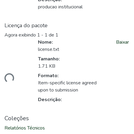
producao institucional
Licença do pacote
Agora exibindo
1 - 1 de 1
Nome:
Baixar
license.txt
Tamanho:
1.71 KB
Formato:
ando...
Item-specific license agreed
upon to submission
Descrição:
Coleções
Relatórios Técnicos