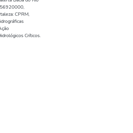
alerta Bacia do Rio
go 56920000,
ortaleza: CPRM,
idrográficas
 Ação
drológicos Críticos.