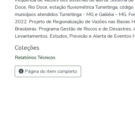
frequência de vazões dos sistemas de alerta: Sistema de 
Doce, Rio Doce, estação fluviométrica Tumiritinga, códi
municípios atendidos Tumiritinga - MG e Galiléia – MG. F
2022. Projeto de Regionalização de Vazões nas Bacias H
Brasileiras. Programa Gestão de Riscos e de Desastres.
Levantamentos, Estudos, Previsão e Alerta de Eventos Hi
Coleções
Relatórios Técnicos
Página do item completo