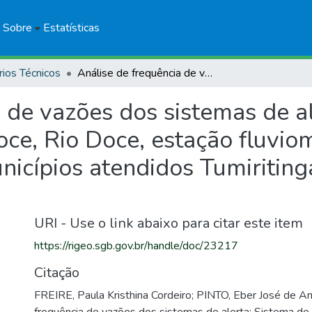
Sobre
Estatísticas
rios Técnicos
Análise de frequência de vazões dos sistemas de alerta: Sistema de alerta Bacia do Rio Doce, Rio Doce, estação fluviométrica Tumiritinga, código 56920000, municípios atendidos Tumiritinga - MG e Galiléia – MG
 de vazões dos sistemas de a
oce, Rio Doce, estação fluviom
cípios atendidos Tumiritinga
URI - Use o link abaixo para citar este item
https://rigeo.sgb.gov.br/handle/doc/23217
Citação
FREIRE, Paula Kristhina Cordeiro; PINTO, Eber José de A