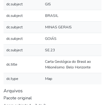
dc.subject
GIS
dc.subject
BRASIL
dc.subject
MINAS GERAIS
dc.subject
GOIÁS
dc.subject
SE.23
Carta Geológica do Brasil ao
dc.title
Milionésimo: Belo Horizonte
dc.type
Map
Arquivos
Pacote original