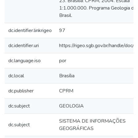
23. Brasília: CPRM, 2004. Escala
1:1.000.000. Programa Geologia do
Brasil.
dc.identifier.linkrigeo
97
dc.identifier.uri
https://rigeo.sgb.gov.br/handle/doc/
dc.language.iso
por
dc.local
Brasília
dc.publisher
CPRM
dc.subject
GEOLOGIA
SISTEMA DE INFORMAÇÕES
dc.subject
GEOGRÁFICAS