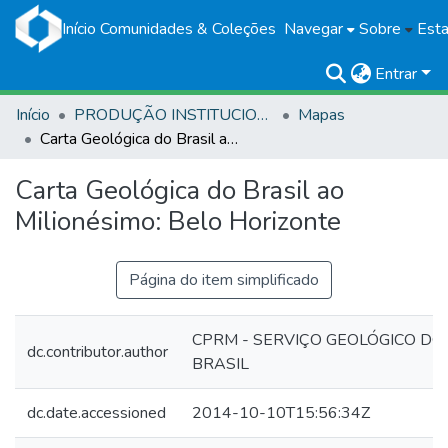
Início
Comunidades & Coleções
Navegar
Sobre
Esta
Entrar
Início
PRODUÇÃO INSTITUCIONAL
Mapas
Carta Geológica do Brasil ao Milionésimo: Belo Horizonte
Carta Geológica do Brasil ao
Milionésimo: Belo Horizonte
Página do item simplificado
CPRM - SERVIÇO GEOLÓGICO DO
dc.contributor.author
BRASIL
dc.date.accessioned
2014-10-10T15:56:34Z