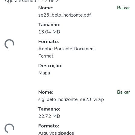
Agora exibindo
1 - 2 de 2
Nome:
Baixar
se23_belo_horizonte.pdf
Tamanho:
13.04 MB
Formato:
ando...
Adobe Portable Document
Format
Descrição:
Mapa
Nome:
Baixar
sig_belo_horizonte_se23_vr.zip
Tamanho:
22.72 MB
Formato:
ando...
Arquivos zipados