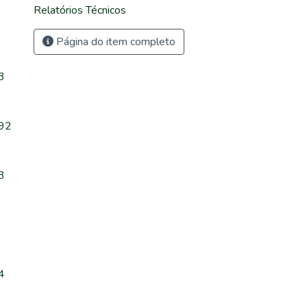
Relatórios Técnicos
Página do item completo
3
.92
3
4