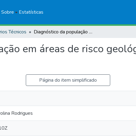
Sobre
Estatísticas
rios Técnicos
Diagnóstico da população em áreas de risco geológico: Afonso Cláudio, ES
ação em áreas de risco geológ
Página do item simplificado
olina Rodrigues
10Z