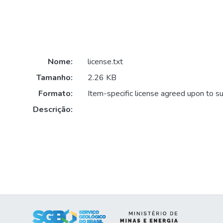
Nome:
license.txt
Tamanho:
2.26 KB
Formato:
Item-specific license agreed upon to s
Descrição: