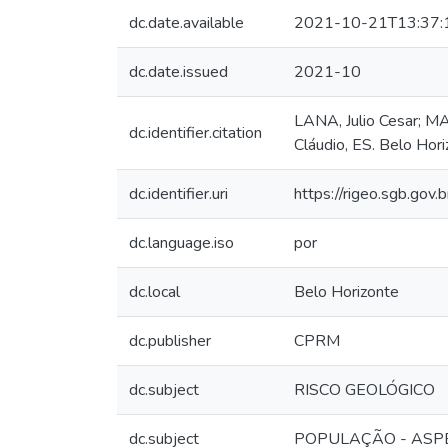
dc.date.available
2021-10-21T13:37:
dc.date.issued
2021-10
LANA, Julio Cesar; MA
dc.identifier.citation
Cláudio, ES. Belo Hor
dc.identifier.uri
https://rigeo.sgb.gov
dc.language.iso
por
dc.local
Belo Horizonte
dc.publisher
CPRM
dc.subject
RISCO GEOLÓGICO
dc.subject
POPULAÇÃO - ASP