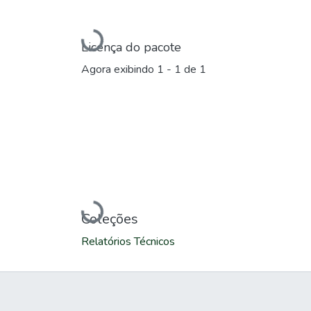
Carregando...
Licença do pacote
Agora exibindo
1 - 1 de 1
Carregando...
Coleções
Relatórios Técnicos