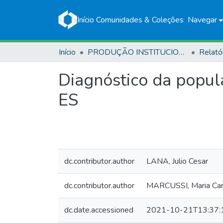
Início
Comunidades & Coleções
Navegar
Início
PRODUÇÃO INSTITUCIONAL
Relató
Diagnóstico da popul
ES
dc.contributor.author
LANA, Julio Cesar
dc.contributor.author
MARCUSSI, Maria Car
dc.date.accessioned
2021-10-21T13:37: