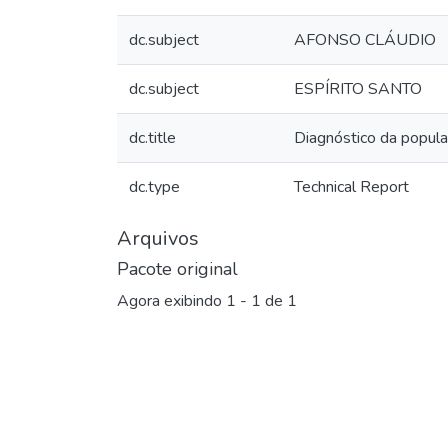
dc.subject
AFONSO CLÁUDIO
dc.subject
ESPÍRITO SANTO
dc.title
Diagnóstico da popula
dc.type
Technical Report
Arquivos
Pacote original
Agora exibindo
1 - 1 de 1