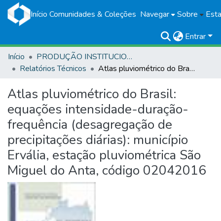
Início
Comunidades & Coleções
Navegar
Sobre
Esta
Entrar
Início
PRODUÇÃO INSTITUCIONAL
Relatórios Técnicos
Atlas pluviométrico do Brasil: equações intensidade-duração-frequência (desagregação de precipitações diárias): município Ervália, estação pluviométrica São Miguel do Anta, código 02042016
Atlas pluviométrico do Brasil:
equações intensidade-duração-
frequência (desagregação de
precipitações diárias): município
Ervália, estação pluviométrica São
Miguel do Anta, código 02042016