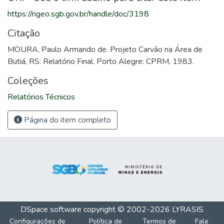
https://rigeo.sgb.gov.br/handle/doc/3198
Citação
MOURA, Paulo Armando de. Projeto Carvão na Área de
Butiá, RS: Relatório Final. Porto Alegre: CPRM, 1983.
Coleções
Relatórios Técnicos
Página do item completo
DSpace software
copyright © 2002-2026
LYRASIS
Configurações de
Política de
Termos de
Fale