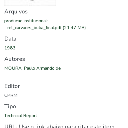
Arquivos
producao institucional
:
-
rel_carvaors_butia_final.pdf
(21.47 MB)
Data
1983
Autores
MOURA, Paulo Armando de
Editor
CPRM
Tipo
Technical Report
URI - Use o link abaixo para citar este item