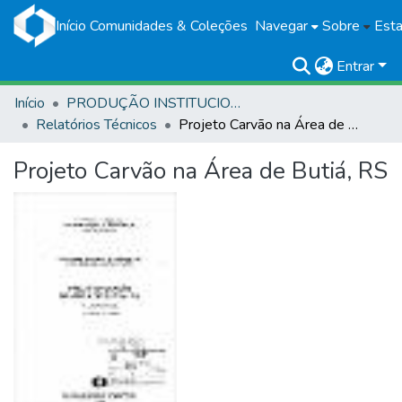
Início
Comunidades & Coleções
Navegar
Sobre
Esta
Entrar
Início
PRODUÇÃO INSTITUCIONAL
Relatórios Técnicos
Projeto Carvão na Área de Butiá, RS
Projeto Carvão na Área de Butiá, RS