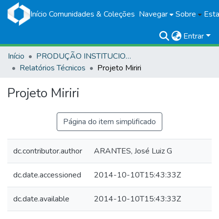
Início
Comunidades & Coleções
Navegar
Sobre
Esta
Entrar
Início
PRODUÇÃO INSTITUCIONAL
Relatórios Técnicos
Projeto Miriri
Projeto Miriri
Página do item simplificado
dc.contributor.author
ARANTES, José Luiz G
dc.date.accessioned
2014-10-10T15:43:33Z
dc.date.available
2014-10-10T15:43:33Z