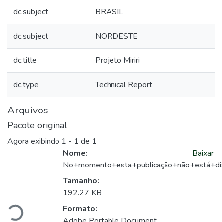
dc.subject
BRASIL
dc.subject
NORDESTE
dc.title
Projeto Miriri
dc.type
Technical Report
Arquivos
Pacote original
Agora exibindo
1 - 1 de 1
Nome:
Baixar
No+momento+esta+publicação+não+está+dis
Tamanho:
gando...
192.27 KB
Formato:
Adobe Portable Document