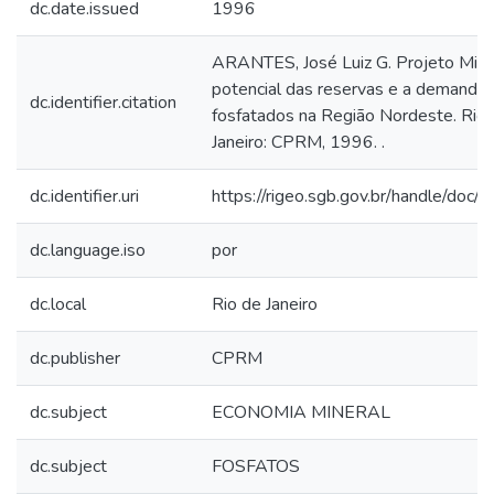
dc.date.issued
1996
ARANTES, José Luiz G. Projeto Miriri
potencial das reservas e a demanda 
dc.identifier.citation
fosfatados na Região Nordeste. Rio
Janeiro: CPRM, 1996. .
dc.identifier.uri
https://rigeo.sgb.gov.br/handle/doc/
dc.language.iso
por
dc.local
Rio de Janeiro
dc.publisher
CPRM
dc.subject
ECONOMIA MINERAL
dc.subject
FOSFATOS