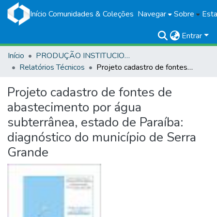
Início
Comunidades & Coleções
Navegar
Sobre
Esta
Entrar
Início
PRODUÇÃO INSTITUCIONAL
Relatórios Técnicos
Projeto cadastro de fontes de abastecimento por água subterrânea, estado de Paraíba: diagnóstico do município de Serra Grande
Projeto cadastro de fontes de
abastecimento por água
subterrânea, estado de Paraíba:
diagnóstico do município de Serra
Grande