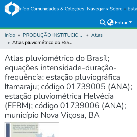
Início
Comunidades & Coleções
Navegar
Sobre
Esta
Entrar
Início
PRODUÇÃO INSTITUCIONAL
Atlas
Atlas pluviométrico do Brasil; equações intensidade-duração-frequência: estação pluviográfica Itamaraju; código 01739005 (ANA); estação pluviométrica Helvécia (EFBM); código 01739006 (ANA); município Nova Viçosa, BA
Atlas pluviométrico do Brasil;
equações intensidade-duração-
frequência: estação pluviográfica
Itamaraju; código 01739005 (ANA);
estação pluviométrica Helvécia
(EFBM); código 01739006 (ANA);
município Nova Viçosa, BA