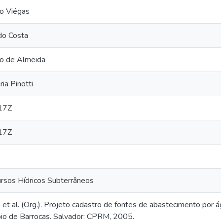
o Viégas
do Costa
o de Almeida
a Pinotti
17Z
17Z
ursos Hídricos Subterrâneos
et al. (Org.). Projeto cadastro de fontes de abastecimento por á
pio de Barrocas. Salvador: CPRM, 2005.