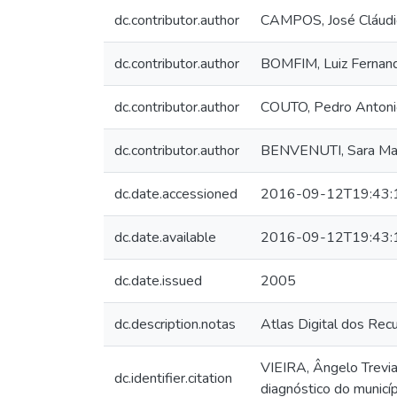
dc.contributor.author
CAMPOS, José Cláudi
dc.contributor.author
BOMFIM, Luiz Fernan
dc.contributor.author
COUTO, Pedro Antoni
dc.contributor.author
BENVENUTI, Sara Mari
dc.date.accessioned
2016-09-12T19:43:
dc.date.available
2016-09-12T19:43:
dc.date.issued
2005
dc.description.notas
Atlas Digital dos Rec
VIEIRA, Ângelo Trevia 
dc.identifier.citation
diagnóstico do municí