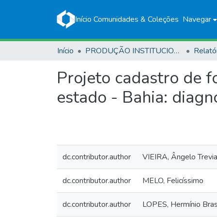
Início
Comunidades & Coleções
Navegar
Início
PRODUÇÃO INSTITUCIONAL
Relató
Projeto cadastro de 
estado - Bahia: diagn
dc.contributor.author
VIEIRA, Ângelo Trevi
dc.contributor.author
MELO, Felicíssimo
dc.contributor.author
LOPES, Hermínio Brasi