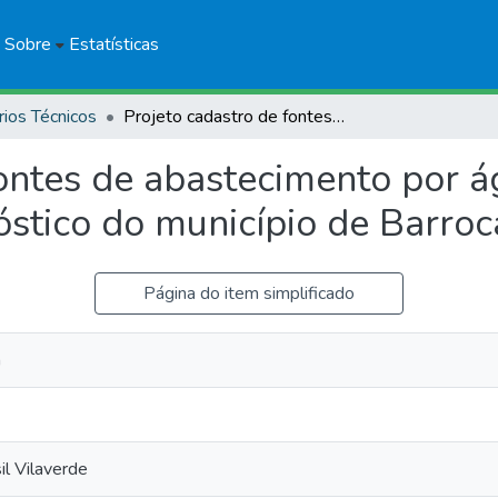
Sobre
Estatísticas
rios Técnicos
Projeto cadastro de fontes de abastecimento por água subterrânea: estado - Bahia: diagnóstico do município de Barrocas
fontes de abastecimento por á
óstico do município de Barroc
Página do item simplificado
a
l Vilaverde