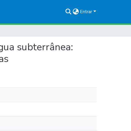
Entrar
gua subterrânea:
as