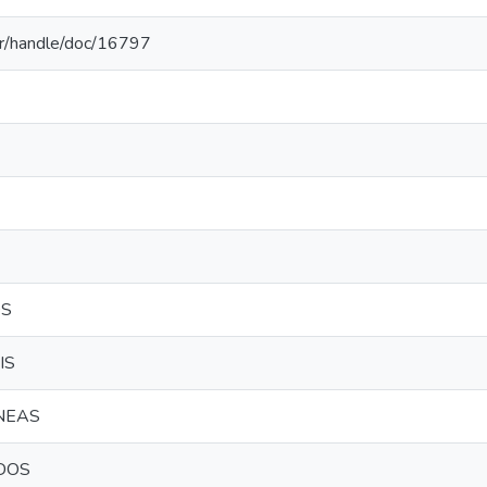
.br/handle/doc/16797
OS
IS
NEAS
DOS