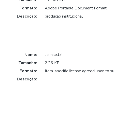
Tamanho:
175.43 KB
Formato:
Adobe Portable Document Format
Descrição:
producao institucional
Nome:
license.txt
Tamanho:
2.26 KB
Formato:
Item-specific license agreed upon to s
Descrição: