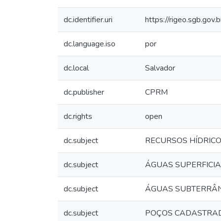
dc.identifier.uri
https://rigeo.sgb.gov
dc.language.iso
por
dc.local
Salvador
dc.publisher
CPRM
dc.rights
open
dc.subject
RECURSOS HÍDRIC
dc.subject
ÁGUAS SUPERFICIA
dc.subject
ÁGUAS SUBTERRÂ
dc.subject
POÇOS CADASTRA