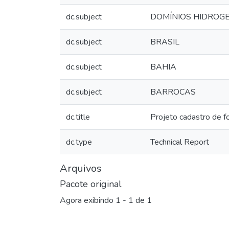
dc.subject
DOMÍNIOS HIDROG
dc.subject
BRASIL
dc.subject
BAHIA
dc.subject
BARROCAS
dc.title
Projeto cadastro de f
dc.type
Technical Report
Arquivos
Pacote original
Agora exibindo
1 - 1 de 1