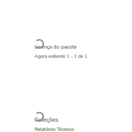
Carregando...
Licença do pacote
Agora exibindo
1 - 1 de 1
Carregando...
Coleções
Relatórios Técnicos