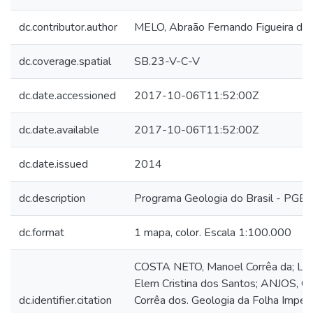
dc.contributor.author
MELO, Abraão Fernando Figueira de
dc.coverage.spatial
SB.23-V-C-V
dc.date.accessioned
2017-10-06T11:52:00Z
dc.date.available
2017-10-06T11:52:00Z
dc.date.issued
2014
dc.description
Programa Geologia do Brasil - PGB
dc.format
1 mapa, color. Escala 1:100.000
COSTA NETO, Manoel Corrêa da; LO
Elem Cristina dos Santos; ANJOS, Gi
dc.identifier.citation
Corrêa dos. Geologia da Folha Impera