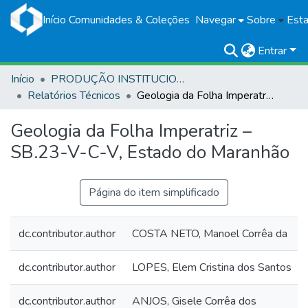
Início
Comunidades & Coleções
Navegar
Sobre
Esta
Entrar
Início
PRODUÇÃO INSTITUCIONAL
Relatórios Técnicos
Geologia da Folha Imperatriz – SB.23-V-C-V, Estado do Maranhão
Geologia da Folha Imperatriz –
SB.23-V-C-V, Estado do Maranhão
Página do item simplificado
dc.contributor.author
COSTA NETO, Manoel Corrêa da
dc.contributor.author
LOPES, Elem Cristina dos Santos
dc.contributor.author
ANJOS, Gisele Corrêa dos