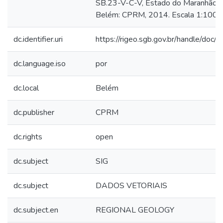
SB.23-V-C-V, Estado do Maranhão.
Belém: CPRM, 2014. Escala 1:100.
dc.identifier.uri
https://rigeo.sgb.gov.br/handle/doc
dc.language.iso
por
dc.local
Belém
dc.publisher
CPRM
dc.rights
open
dc.subject
SIG
dc.subject
DADOS VETORIAIS
dc.subject.en
REGIONAL GEOLOGY