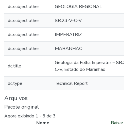
dc.subject.other
GEOLOGIA REGIONAL
dc.subject.other
SB.23-V-C-V
dc.subject.other
IMPERATRIZ
dc.subject.other
MARANHÃO
Geologia da Folha Imperatriz – SB.2
dc.title
C-V, Estado do Maranhão
dc.type
Technical Report
Arquivos
Pacote original
Agora exibindo
1 - 3 de 3
Nome:
Baixar