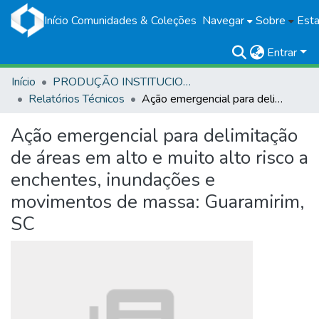
Início
Comunidades & Coleções
Navegar
Sobre
Esta
Entrar
Início
PRODUÇÃO INSTITUCIONAL
Relatórios Técnicos
Ação emergencial para delimitação de áreas em alto e muito alto risco a enchentes, inundações e movimentos de massa: Guaramirim, SC
Ação emergencial para delimitação
de áreas em alto e muito alto risco a
enchentes, inundações e
movimentos de massa: Guaramirim,
SC