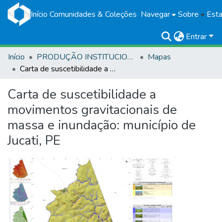
Início
Comunidades & Coleções
Navegar
Sobre
Esta
Entrar
Início
PRODUÇÃO INSTITUCIONAL
Mapas
Carta de suscetibilidade a movimentos gravitacionais de massa e inundação: município de Jucati, PE
Carta de suscetibilidade a
movimentos gravitacionais de
massa e inundação: município de
Jucati, PE