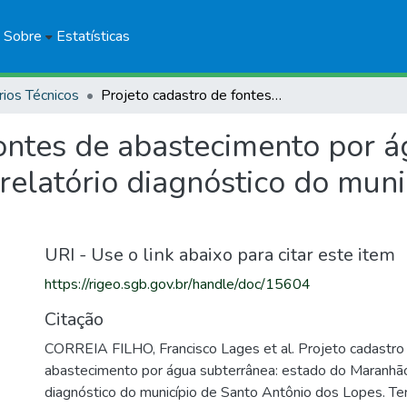
Sobre
Estatísticas
rios Técnicos
Projeto cadastro de fontes de abastecimento por água subterrânea: estado do Maranhão: relatório diagnóstico do município de Santo Antônio dos Lopes
fontes de abastecimento por á
elatório diagnóstico do muni
URI - Use o link abaixo para citar este item
https://rigeo.sgb.gov.br/handle/doc/15604
Citação
CORREIA FILHO, Francisco Lages et al. Projeto cadastro
abastecimento por água subterrânea: estado do Maranhão:
diagnóstico do município de Santo Antônio dos Lopes. T