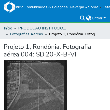
Início
Comunidades & Coleções
Navegar
Sobre
Esta
Entrar
Início
PRODUÇÃO INSTITUCIONAL
Fotografias Aéreas
Projeto 1, Rondônia. Fotografia aérea 004: SD.20-X-B-VI
Projeto 1, Rondônia. Fotografia
aérea 004: SD.20-X-B-VI