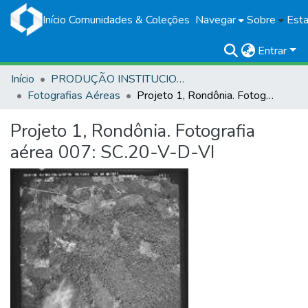
Início
Comunidades & Coleções
Navegar
Sobre
Esta
Entrar
Início
PRODUÇÃO INSTITUCIONAL
Fotografias Aéreas
Projeto 1, Rondônia. Fotografia aérea 007: SC.20-V-D-VI
Projeto 1, Rondônia. Fotografia
aérea 007: SC.20-V-D-VI