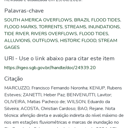
Palavras-chave
SOUTH AMERICA OVERFLOWS
,
BRAZIL FLOOD TIDES
,
FLOOD MARKS
,
TORRENTS
,
STREAMS
,
INUNDATIONS
,
TIDE RIVER
,
RIVERS OVERFLOWS
,
FLOOD TIDES
,
ALLUVIONS
,
OUTFLOWS
,
HISTORIC FLOOD
,
STREAM
GAGES
URI - Use o link abaixo para citar este item
https://rigeo.sgb.gov.br//handle/doc/24939.20
Citação
MARCUZZO, Francisco Fernando Noronha; KENUP, Rubens
Esteves; ZANETTI, Heber Paz; BENVENUTTI, Lavitor;
OLIVEIRA, Matias Pacheco de; WILSON, Eduardo da
Silveira; ACOSTA, Christian Cardoso; BAO, Rejane. Nota
técnica: aferição direta e avalição indireta do nível máximo de
rios em estações fluviométricas e marcas de inundação no