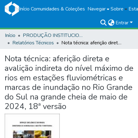
Início
Comunidades & Coleções
Navegar
Sobre
Esta
Entrar
Início
PRODUÇÃO INSTITUCIONAL
Relatórios Técnicos
Nota técnica: aferição direta e avalição indireta do nível máximo de rios em estações fluviométricas e marcas de inundação no Rio Grande do Sul na grande cheia de maio de 2024, 18ª versão
Nota técnica: aferição direta e
avalição indireta do nível máximo de
rios em estações fluviométricas e
marcas de inundação no Rio Grande
do Sul na grande cheia de maio de
2024, 18ª versão