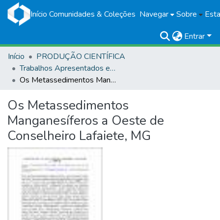
Início
Comunidades & Coleções
Navegar
Sobre
Esta
Entrar
Início
PRODUÇÃO CIENTÍFICA
Trabalhos Apresentados em Eventos
Os Metassedimentos Manganesíferos a Oeste de Conselheiro Lafaiete, MG
Os Metassedimentos
Manganesíferos a Oeste de
Conselheiro Lafaiete, MG