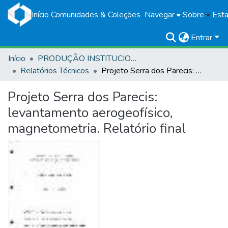
Início
Comunidades & Coleções
Navegar
Sobre
Esta
Entrar
Início
PRODUÇÃO INSTITUCIONAL
Relatórios Técnicos
Projeto Serra dos Parecis: levantamento aerogeofísico, magnetometria. Relatório final
Projeto Serra dos Parecis:
levantamento aerogeofísico,
magnetometria. Relatório final