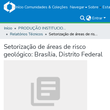
Início
Comunidades & Coleções
Navegar
Sobre
Esta
Entrar
Início
PRODUÇÃO INSTITUCIONAL
Relatórios Técnicos
Setorização de áreas de risco geológico: Brasília, Distrito Federal
Setorização de áreas de risco
geológico: Brasília, Distrito Federal