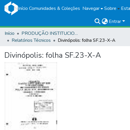
Início
Comunidades & Coleções
Navegar
Sobre
Esta
Entrar
Início
PRODUÇÃO INSTITUCIONAL
Relatórios Técnicos
Divinópolis: folha SF.23-X-A
Divinópolis: folha SF.23-X-A