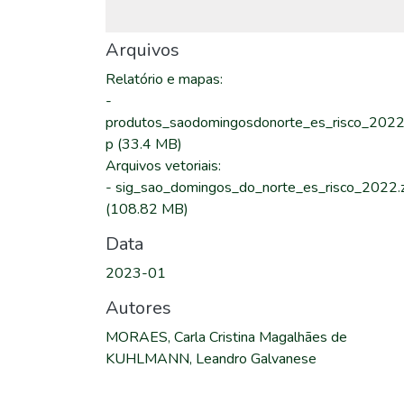
Arquivos
Relatório e mapas
:
-
produtos_saodomingosdonorte_es_risco_2022.
p
(33.4 MB)
Arquivos vetoriais
:
-
sig_sao_domingos_do_norte_es_risco_2022.z
(108.82 MB)
Data
2023-01
Autores
MORAES, Carla Cristina Magalhães de
KUHLMANN, Leandro Galvanese