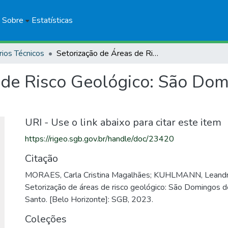
Sobre
Estatísticas
rios Técnicos
Setorização de Áreas de Risco Geológico: São Domingos do Norte, Espírito Santo
 de Risco Geológico: São Dom
URI - Use o link abaixo para citar este item
https://rigeo.sgb.gov.br/handle/doc/23420
Citação
MORAES, Carla Cristina Magalhães; KUHLMANN, Leandr
Setorização de áreas de risco geológico: São Domingos do
Santo. [Belo Horizonte]: SGB, 2023.
Coleções