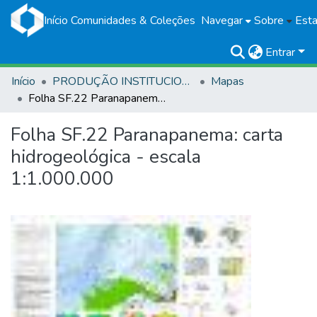
Início
Comunidades & Coleções
Navegar
Sobre
Esta
Entrar
Início
PRODUÇÃO INSTITUCIONAL
Mapas
Folha SF.22 Paranapanema: carta hidrogeológica - escala 1:1.000.000
Folha SF.22 Paranapanema: carta
hidrogeológica - escala
1:1.000.000